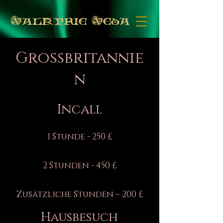
Valkyrie Veda
Großbritannie
n
Incall
1 Stunde - 250 £
2 Stunden - 450 £
Zusätzliche Stunden – 200 £
Hausbesuch